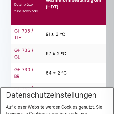
Wärmeformbeständigkeit
Datenblätter
(HDT)
zum Download
GH 705 /
91 ± 3 °C
TL-1
GH 706 /
67 ± 2 °C
GL
GH 730 /
64 ± 2 °C
BR
GH 752 /
90 ± 3 °C
Datenschutzeinstellungen
TL-1
Auf dieser Website werden Cookies genutzt. Sie
GH 760 /
63 ± 2 °C
können alle Cookies akzeptieren oder nur